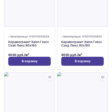
•
Italon
Артикул:
610015000629
•
Italon
Артикул:
610015000630
Керамогранит Italon Гласс
Керамогранит Italon Гласс
Скай Люкс 80x160
Сэнд Люкс 80x160
2
2
6030
руб./м
6030
руб./м
В корзину
В корзину