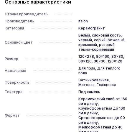
Основные характеристики
Страна производитель
Производитель
Italon
Категория
Керамогранит
Белый, слоновая кость,
черный, серый, бежевый,
Основной цвет
кремовый, розовый,
темно-коричневый
120x278, 80x160, 80x80,
Размер
60x120, 30x30, 120x120
Для пола, Для теплого
Назначение
пола
Сатинированная,
Поверхность
Матовая, Глянцевая
Текстура
Под камень
Керамический слеб от 160
см в длину,
Крупноформатная до 160
см в длину,
Формат
Среднеформатная до 90
см в длину,
Мелкоформатная до 40
см в длину