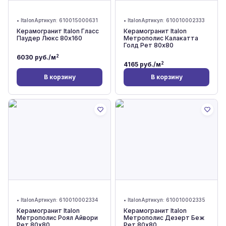
•
Italon
Артикул:
610015000631
•
Italon
Артикул:
610010002333
Керамогранит Italon Гласс
Керамогранит Italon
Паудер Люкс 80x160
Метрополис Калакатта
Голд Рет 80x80
2
6030
руб./м
2
4165
руб./м
В корзину
В корзину
•
Italon
Артикул:
610010002334
•
Italon
Артикул:
610010002335
Керамогранит Italon
Керамогранит Italon
Метрополис Роял Айвори
Метрополис Дезерт Беж
Рет 80x80
Рет 80x80