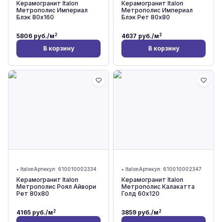
Керамогранит Italon
Керамогранит Italon
Метрополис Империал
Метрополис Империал
Блэк 80x160
Блэк Рет 80x80
2
2
5806
руб./м
4637
руб./м
В корзину
В корзину
•
Italon
Артикул:
610010002334
•
Italon
Артикул:
610010002347
Керамогранит Italon
Керамогранит Italon
Метрополис Роял Айвори
Метрополис Калакатта
Рет 80x80
Голд 60x120
2
2
4165
руб./м
3859
руб./м