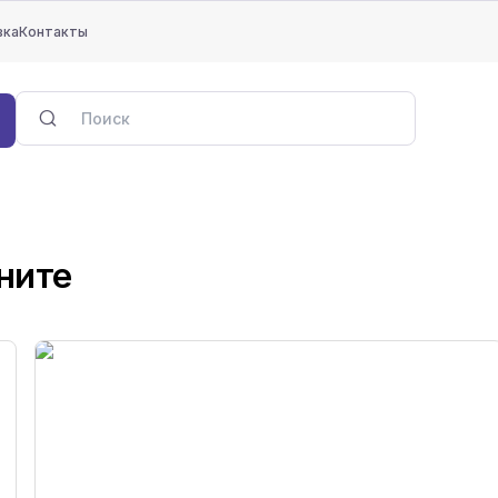
вка
Контакты
ните