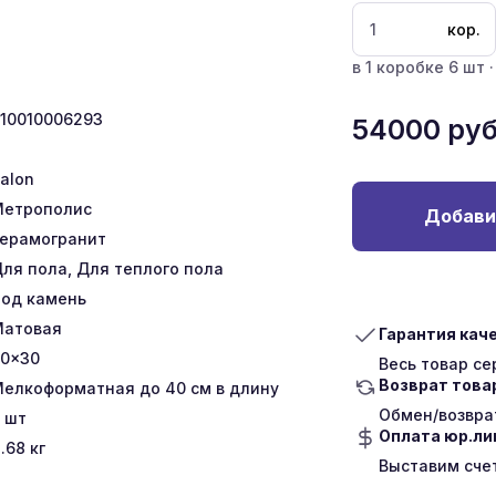
кор.
в 1 коробке 6 шт ·
10010006293
54000
руб
talon
Метрополис
Добави
ерамогранит
ля пола, Для теплого пола
од камень
Матовая
Гарантия кач
0x30
Весь товар с
Возврат това
елкоформатная до 40 см в длину
Обмен/возврат
шт
Оплата юр.л
.68
кг
Выставим сче