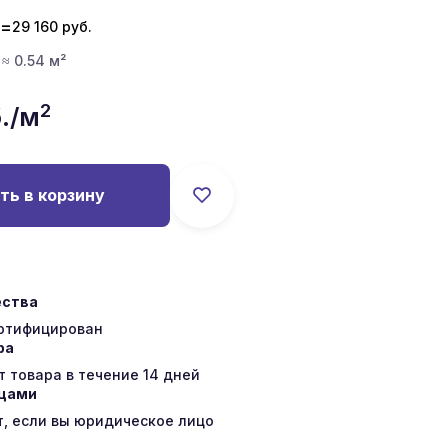
=
29 160
руб.
 ≈ 0.54 м²
2
./м
ть в корзину
ества
ертифицирован
ра
 товара в течение 14 дней
ицами
т, если вы юридическое лицо