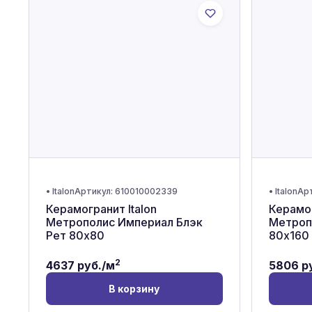
•
Italon
Артикул:
610010002339
•
Italon
Ар
Керамогранит Italon
Керамог
Метрополис Империал Блэк
Метроп
Рет 80x80
80x160
2
4637
руб./м
5806
ру
В корзину