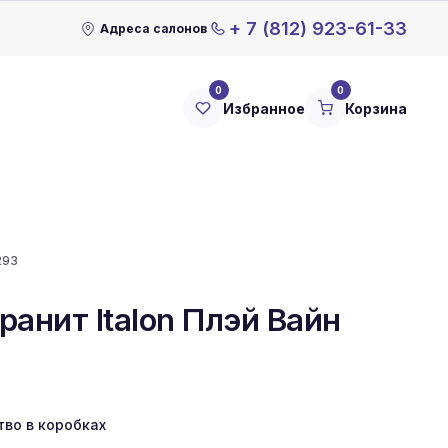
+ 7 (812) 923-61-33
Адреса салонов
0
0
Избранное
Корзина
293
анит Italon Плэй Вайн
тво в коробках