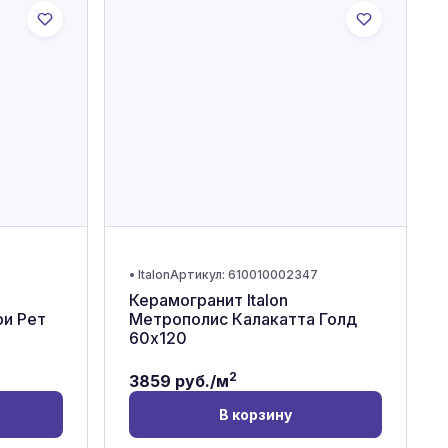
•
Italon
Артикул:
610010002347
Керамогранит Italon
ри Рет
Метрополис Калакатта Голд
60x120
2
3859
руб./м
В корзину