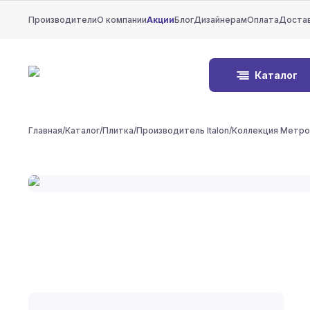
Производители
О компании
Акции
Блог
Дизайнерам
Оплата
Доста
Каталог
Главная
/
Каталог
/
Плитка
/
Производитель Italon
/
Коллекция Метро