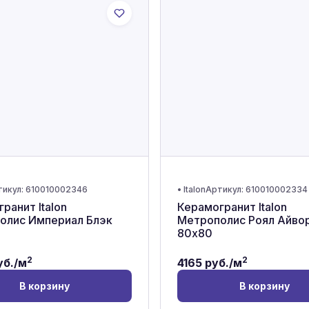
тикул:
610010002346
•
Italon
Артикул:
610010002334
ранит Italon
Керамогранит Italon
олис Империал Блэк
Метрополис Роял Айво
80x80
2
2
б./м
4165
руб./м
В корзину
В корзину