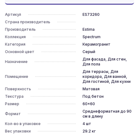
Артикул
ES73260
Страна производитель
Производитель
Estima
Коллекция
Spectrum
Категория
Керамогранит
Основной цвет
Серый
Для фасада, Для стен,
Назначение
Для пола
Для террасы, Для
Помещение
коридора, Для ванной,
Для гостиной, Для кухни
Поверхность
Матовая
Текстура
Под бетон
Размер
60x60
Среднеформатная до 90
Формат
см в длину
Кол-во в упаковке
4
шт
Вес упаковки
29.2
кг