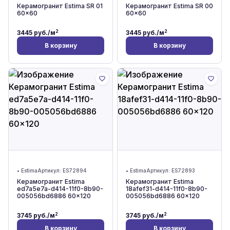
Керамогранит Estima SR 01
Керамогранит Estima SR 00
60x60
60x60
2
2
3445
руб./м
3445
руб./м
В корзину
В корзину
•
Estima
Артикул:
ES72894
•
Estima
Артикул:
ES72893
Керамогранит Estima
Керамогранит Estima
ed7a5e7a-d414-11f0-8b90-
18afef31-d414-11f0-8b90-
005056bd6886 60x120
005056bd6886 60x120
2
2
3745
руб./м
3745
руб./м
В корзину
В корзину