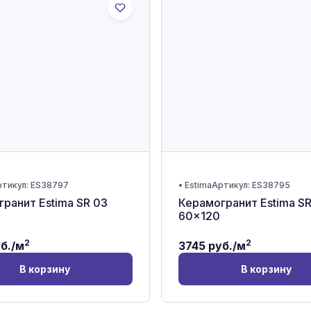
тикул:
ES38797
•
Estima
Артикул:
ES38795
ранит Estima SR 03
Керамогранит Estima SR
60x120
2
2
б./м
3745
руб./м
В корзину
В корзину