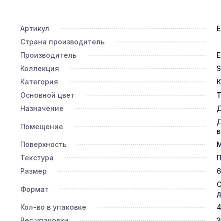
Артикул
E
Страна производитель
Производитель
E
Коллекция
S
Категория
К
Основной цвет
Т
Назначение
Д
Д
Помещение
в
Поверхность
Текстура
П
Размер
6
С
Формат
д
Кол-во в упаковке
Вес упаковки