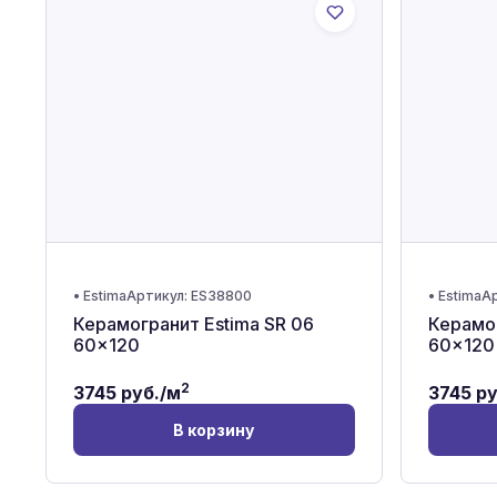
•
Estima
Артикул:
ES38800
•
Estima
Ар
Керамогранит Estima SR 06
Керамог
60x120
60x120
2
3745
руб./м
3745
ру
В корзину