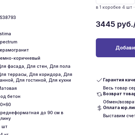
в 1 коробке 4 шт ·
S38793
3445
руб.
stima
pectrum
Добави
ерамогранит
емно-коричневый
ля фасада, Для стен, Для пола
ля террасы, Для коридора, Для
Гарантия кач
анной, Для гостиной, Для кухни
Весь товар с
Матовая
Возврат това
од бетон
Обмен/возврат
0x60
Оплата юр.л
реднеформатная до 90 см в
Выставим сче
лину
4
шт
34
кг