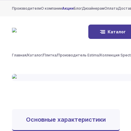
Производители
О компании
Акции
Блог
Дизайнерам
Оплата
Доста
Каталог
Главная
/
Каталог
/
Плитка
/
Производитель Estima
/
Коллекция Spec
Основные характеристики