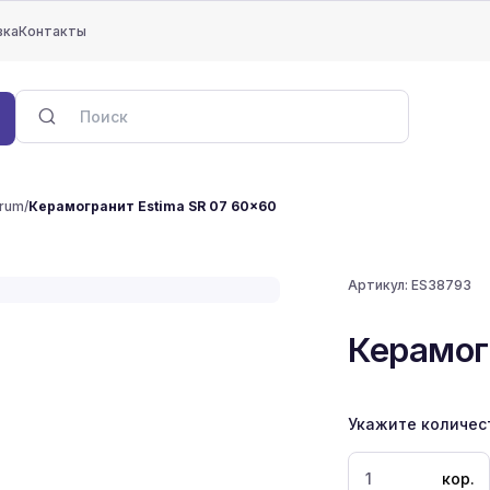
вка
Контакты
trum
/
Керамогранит Estima SR 07 60x60
Артикул:
ES38793
Керамог
Укажите количес
кор.