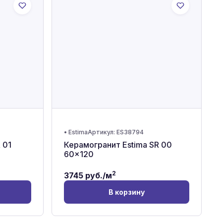
•
Estima
Артикул:
ES38794
 01
Керамогранит Estima SR 00
60x120
2
3745
руб./м
В корзину