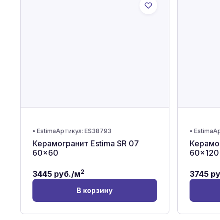
•
Estima
Артикул:
ES38793
•
Estima
Ар
Керамогранит Estima SR 07
Керамог
60x60
60x120
2
3445
руб./м
3745
ру
В корзину