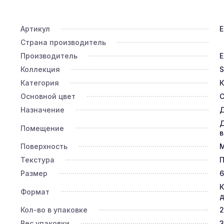
Артикул
E
Страна производитель
Производитель
E
Коллекция
S
Категория
К
Основной цвет
Назначение
Д
Д
Помещение
в
Поверхность
Текстура
П
Размер
6
К
Формат
д
Кол-во в упаковке
2
Вес упаковки
3