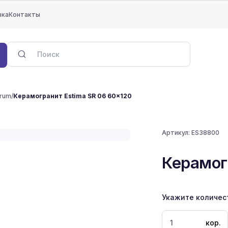
вка
Контакты
trum
/
Керамогранит Estima SR 06 60x120
Артикул:
ES38800
Керамог
Укажите количес
кор.