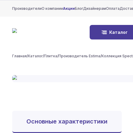
Производители
О компании
Акции
Блог
Дизайнерам
Оплата
Доста
Каталог
Главная
/
Каталог
/
Плитка
/
Производитель Estima
/
Коллекция Spec
Основные характеристики