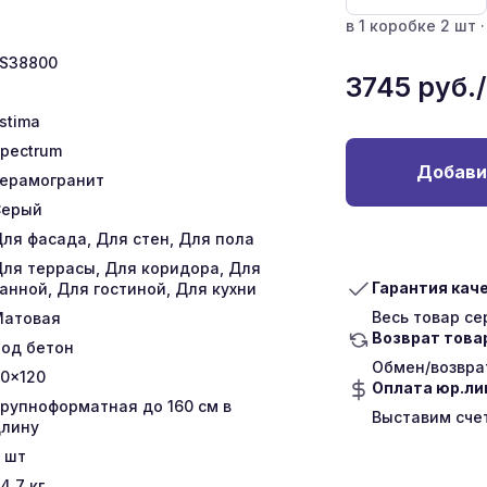
в 1 коробке 2 шт ·
S38800
3745
руб.
stima
pectrum
Добави
ерамогранит
Серый
ля фасада, Для стен, Для пола
ля террасы, Для коридора, Для
Гарантия кач
анной, Для гостиной, Для кухни
Весь товар с
Матовая
Возврат това
од бетон
Обмен/возврат
0x120
Оплата юр.л
рупноформатная до 160 см в
Выставим сче
лину
шт
4.7
кг