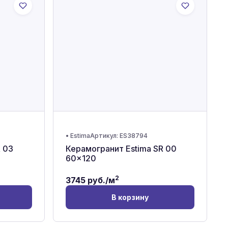
•
Estima
Артикул:
ES38794
 03
Керамогранит Estima SR 00
60x120
2
3745
руб./м
В корзину