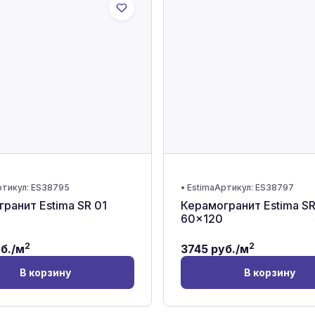
тикул:
ES38795
•
Estima
Артикул:
ES38797
ранит Estima SR 01
Керамогранит Estima SR
60x120
2
2
б./м
3745
руб./м
В корзину
В корзину