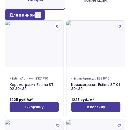
Коллекции
Для ванной
•
Estima
Артикул:
ES21730
•
Estima
Артикул:
ES21618
Керамогранит Estima ST
Керамогранит Estima ST 01
02 30x30
30x30
2
2
1225
руб./м
1225
руб./м
В корзину
В корзину