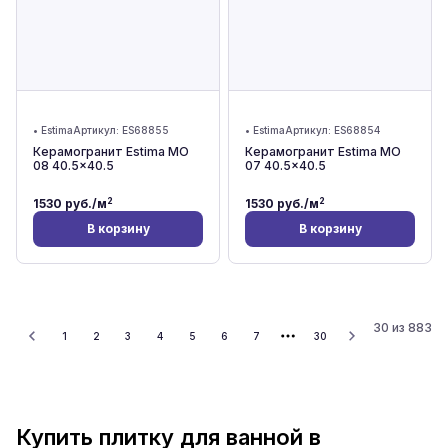
•
Estima
Артикул:
ES68855
•
Estima
Артикул:
ES68854
Керамогранит Estima MO
Керамогранит Estima MO
08 40.5x40.5
07 40.5x40.5
2
2
1530
руб./м
1530
руб./м
В корзину
В корзину
30
из
883
1
2
3
4
5
6
7
30
Купить плитку для ванной в