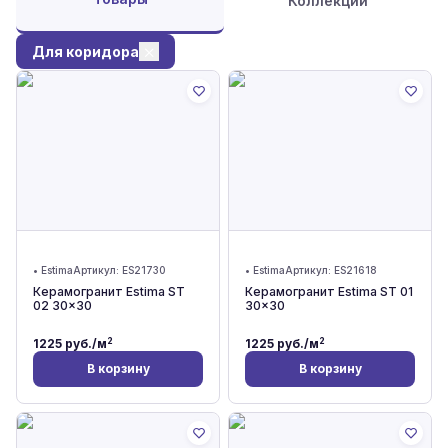
Коллекции
Для коридора
•
Estima
Артикул:
ES21730
•
Estima
Артикул:
ES21618
Керамогранит Estima ST
Керамогранит Estima ST 01
02 30x30
30x30
2
2
1225
руб./м
1225
руб./м
В корзину
В корзину