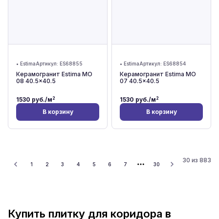
•
Estima
Артикул:
ES68855
•
Estima
Артикул:
ES68854
Керамогранит Estima MO
Керамогранит Estima MO
08 40.5x40.5
07 40.5x40.5
2
2
1530
руб./м
1530
руб./м
В корзину
В корзину
30
из
883
1
2
3
4
5
6
7
30
Купить плитку для коридора в