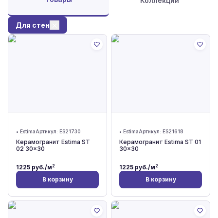
Коллекции
Для стен
•
Estima
Артикул:
ES21730
•
Estima
Артикул:
ES21618
Керамогранит Estima ST
Керамогранит Estima ST 01
02 30x30
30x30
2
2
1225
руб./м
1225
руб./м
В корзину
В корзину