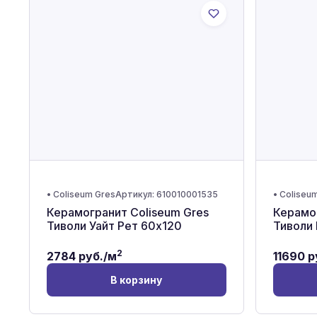
•
Coliseum Gres
Артикул:
610010001535
•
Coliseu
Керамогранит Coliseum Gres
Керамог
Тиволи Уайт Рет 60x120
Тиволи
2
2784
руб./м
11690
р
В корзину