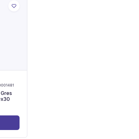
0001481
 Gres
0x30