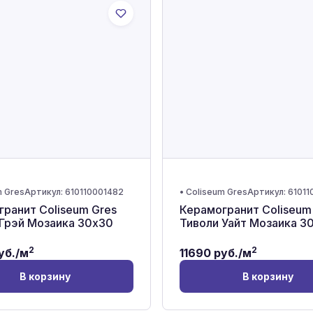
m Gres
Артикул:
610110001482
•
Coliseum Gres
Артикул:
61011
ранит Coliseum Gres
Керамогранит Coliseum
 Грэй Мозаика 30x30
Тиволи Уайт Мозаика 3
2
2
уб./м
11690
руб./м
В корзину
В корзину