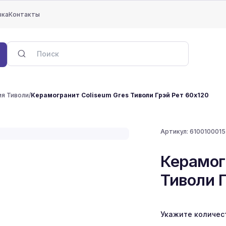
вка
Контакты
я Тиволи
/
Керамогранит Coliseum Gres Тиволи Грэй Рет 60x120
Артикул:
610010001
Керамог
Тиволи 
Укажите количес