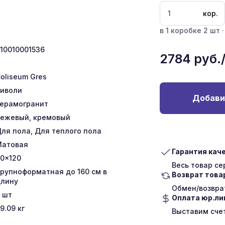
кор.
в 1 коробке 2 шт ·
10010001536
2784
руб.
oliseum Gres
иволи
Добави
ерамогранит
ежевый, кремовый
ля пола, Для теплого пола
Матовая
Гарантия кач
0x120
Весь товар с
рупноформатная до 160 см в
Возврат това
лину
Обмен/возврат
шт
Оплата юр.л
9.09
кг
Выставим сче