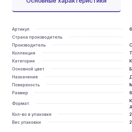
Основные характеристики
Артикул
6
Страна производитель
Производитель
C
Коллекция
Т
Категория
К
Основной цвет
Б
Назначение
Д
Поверхность
Размер
6
К
Формат
д
Кол-во в упаковке
2
Вес упаковки
2