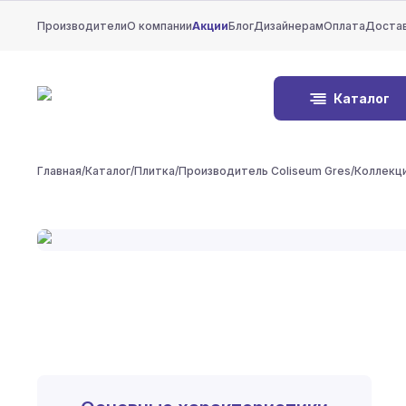
Производители
О компании
Акции
Блог
Дизайнерам
Оплата
Доста
Каталог
Главная
/
Каталог
/
Плитка
/
Производитель Coliseum Gres
/
Коллекци