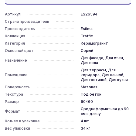
Артикул
ES26594
Страна производитель
Производитель
Estima
Коллекция
Traffic
Категория
Керамогранит
Основной цвет
Серый
Для фасада, Для стен,
Назначение
Для пола
Для террасы, Для
Помещение
коридора, Для ванной,
Для гостиной, Для кухни
Поверхность
Матовая
Текстура
Под бетон
Размер
60x60
Среднеформатная до 90
Формат
см в длину
Кол-во в упаковке
4
шт
Вес упаковки
34
кг