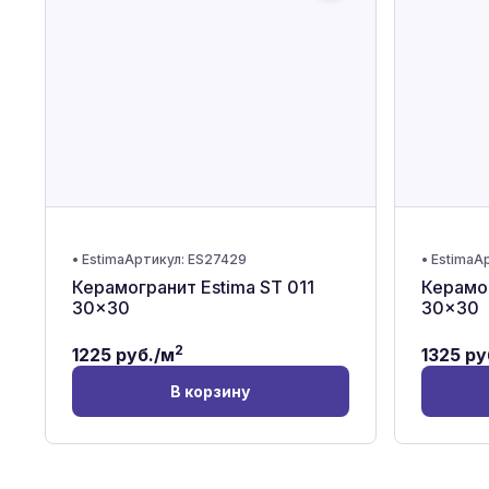
•
Estima
Артикул:
ES27429
•
Estima
Ар
Керамогранит Estima ST 011
Керамог
30x30
30x30
2
1225
руб./м
1325
ру
В корзину