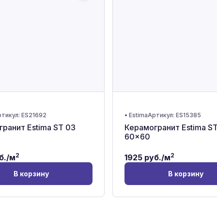
тикул:
ES21692
•
Estima
Артикул:
ES15385
ранит Estima ST 03
Керамогранит Estima ST
60x60
2
2
б./м
1925
руб./м
В корзину
В корзину