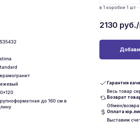
в 1 коробке 1 шт ·
2130
руб.
S35432
Добави
stima
tandard
ерамогранит
Гарантия кач
Бежевый
Весь товар с
0x120
Возврат това
рупноформатная до 160 см в
Обмен/возврат
лину
Оплата юр.л
Выставим сче