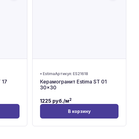
•
Estima
Артикул:
ES21618
 17
Керамогранит Estima ST 01
30x30
2
1225
руб./м
В корзину