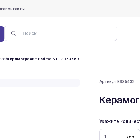
вка
Контакты
ard
/
Керамогранит Estima ST 17 120x60
Артикул:
ES35432
Керамог
Укажите количес
кор.