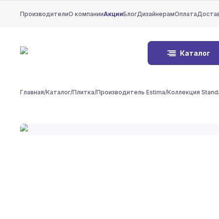
Производители
О компании
Акции
Блог
Дизайнерам
Оплата
Доста
Каталог
Главная
/
Каталог
/
Плитка
/
Производитель Estima
/
Коллекция Stand