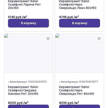
Керамогранит Italon
Керамогранит Italon
Скайфолл Лариче Рет
Скайфолл Неро
20x160
Смеральдо Люкс 80x160
2
2
5745
руб./м
6795
руб./м
В корзину
В корзину
•
Italon
Артикул:
610010001873
•
Italon
Артикул:
610010001877
Керамогранит Italon
Керамогранит Italon
Скайфолл Гриджио
Скайфолл Неро
Альпино Рет 20x160
Смеральдо Рет 80x160
2
2
6200
руб./м
6230
руб./м