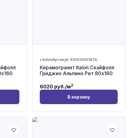
•
Italon
Артикул:
610010001876
айфолл
Керамогранит Italon Скайфолл
0x160
Гриджио Альпино Рет 80x160
2
6020
руб./м
В корзину