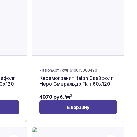
•
Italon
Артикул:
610015000490
айфолл
Керамогранит Italon Скайфолл
60x120
Неро Смеральдо Пат 60x120
2
4970
руб./м
В корзину