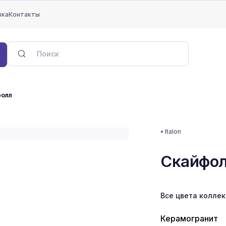
вка
Контакты
фолл
•
Italon
Скайфо
Все цвета колле
Керамогранит