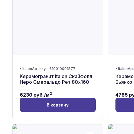
•
Italon
Артикул:
610010001877
•
Italon
Ар
Керамогранит Italon Скайфолл
Керамог
Неро Смеральдо Рет 80x160
Бьянко 
2
6230
руб./м
4785
ру
В корзину