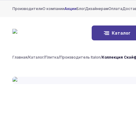
Производители
О компании
Акции
Блог
Дизайнерам
Оплата
Доста
Каталог
Главная
/
Каталог
/
Плитка
/
Производитель Italon
/
Коллекция Скай