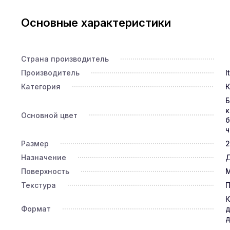
Основные характеристики
Страна производитель
Производитель
I
Категория
К
Б
к
Основной цвет
б
Размер
2
Назначение
Д
Поверхность
М
Текстура
П
К
Формат
д
д