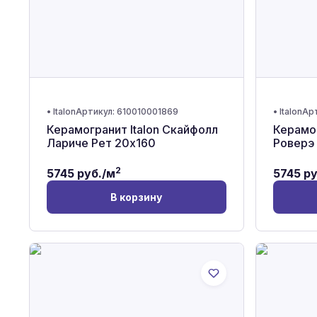
•
Italon
Артикул:
610010001869
•
Italon
Ар
Керамогранит Italon Скайфолл
Керамог
Лариче Рет 20x160
Роверэ
2
5745
руб./м
5745
ру
В корзину