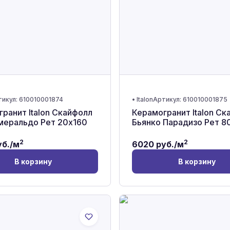
тикул:
610010001874
•
Italon
Артикул:
610010001875
ранит Italon Скайфолл
Керамогранит Italon Ск
меральдо Рет 20x160
Бьянко Парадизо Рет 8
2
2
б./м
6020
руб./м
В корзину
В корзину