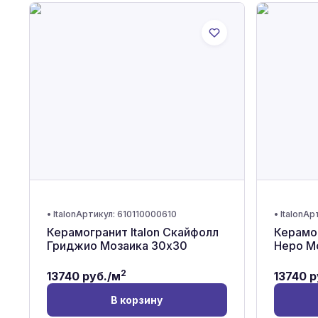
•
Italon
Артикул:
610110000610
•
Italon
Ар
Керамогранит Italon Скайфолл
Керамог
Гриджио Мозаика 30x30
Неро М
2
13740
руб./м
13740
р
В корзину