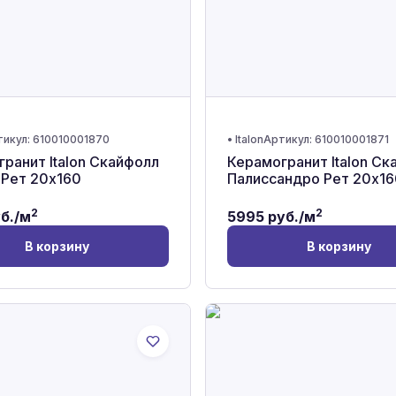
тикул:
610010001870
•
Italon
Артикул:
610010001871
ранит Italon Скайфолл
Керамогранит Italon Ск
 Рет 20x160
Палиссандро Рет 20x16
2
2
б./м
5995
руб./м
В корзину
В корзину