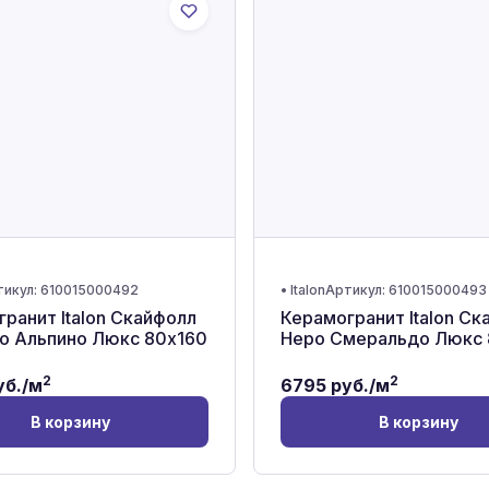
тикул:
610015000492
•
Italon
Артикул:
610015000493
ранит Italon Скайфолл
Керамогранит Italon Ск
о Альпино Люкс 80x160
Неро Смеральдо Люкс 
2
2
б./м
6795
руб./м
В корзину
В корзину