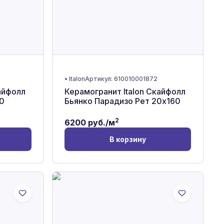
•
Italon
Артикул:
610010001872
айфолл
Керамогранит Italon Скайфолл
0
Бьянко Парадизо Рет 20x160
2
6200
руб./м
В корзину