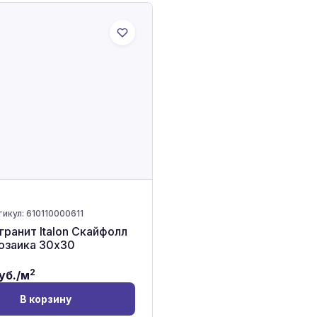
тикул:
610110000611
ранит Italon Скайфолл
озаика 30x30
2
уб./м
В корзину