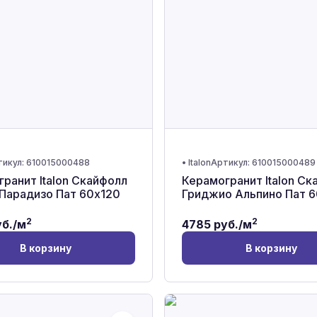
тикул:
610015000488
•
Italon
Артикул:
610015000489
ранит Italon Скайфолл
Керамогранит Italon Ск
Парадизо Пат 60x120
Гриджио Альпино Пат 
2
2
б./м
4785
руб./м
В корзину
В корзину