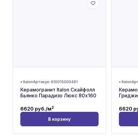
•
Italon
Артикул:
610015000491
•
Italon
Ар
Керамогранит Italon Скайфолл
Керамог
Бьянко Парадизо Люкс 80x160
Гриджи
2
6620
руб./м
6620
ру
В корзину