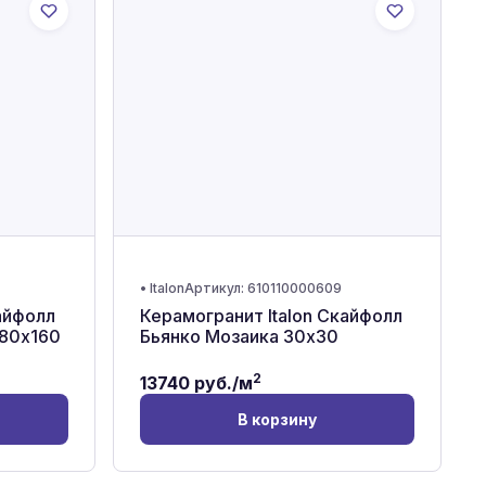
•
Italon
Артикул:
610110000609
айфолл
Керамогранит Italon Скайфолл
80x160
Бьянко Мозаика 30x30
2
13740
руб./м
В корзину