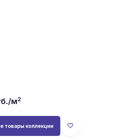
2
б./м
е товары коллекции