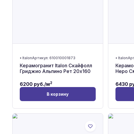
•
Italon
Артикул:
610010001873
•
Italon
Ар
Керамогранит Italon Скайфолл
Керамог
Гриджио Альпино Рет 20x160
Неро С
2
6200
руб./м
6430
ру
В корзину