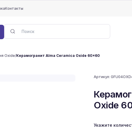
вка
Контакты
ия Oxide
/
Керамогранит Alma Ceramica Oxide 60x60
Артикул:
GFU04OXD
Керамог
Oxide 6
Укажите количес