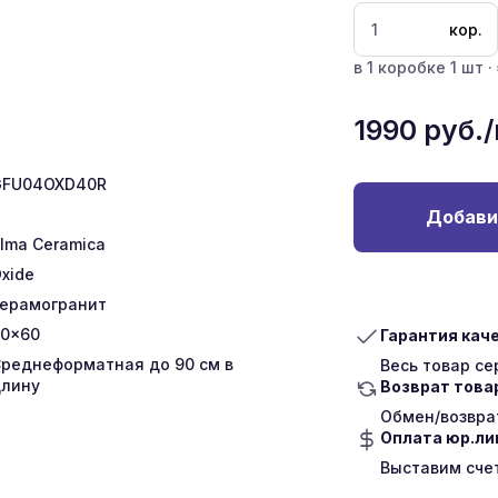
кор.
в 1 коробке 1 шт ·
1990
руб.
GFU04OXD40R
Добави
lma Ceramica
xide
ерамогранит
0x60
Гарантия кач
реднеформатная до 90 см в
Весь товар с
лину
Возврат това
Обмен/возврат
Оплата юр.л
Выставим сче