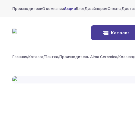
Производители
О компании
Акции
Блог
Дизайнерам
Оплата
Доста
Каталог
Главная
/
Каталог
/
Плитка
/
Производитель Alma Ceramica
/
Коллекц