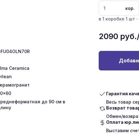
кор.
в 1 коробке 1 шт ·
2090
руб.
GFU04OLN70R
Добави
lma Ceramica
rlean
ерамогранит
0x60
Гарантия кач
реднеформатная до 90 см в
Весь товар с
лину
Возврат това
Обмен/возврат
Оплата юр.л
Выставим сче