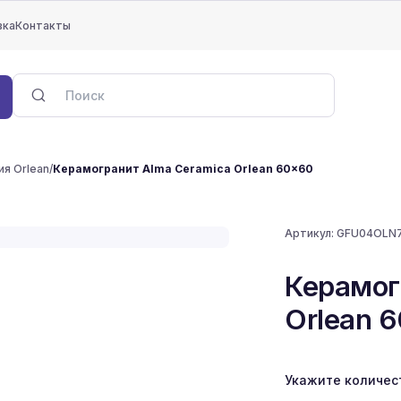
вка
Контакты
я Orlean
/
Керамогранит Alma Ceramica Orlean 60x60
Артикул:
GFU04OLN
Керамог
Orlean 
Укажите количес