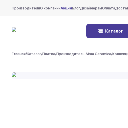
Производители
О компании
Акции
Блог
Дизайнерам
Оплата
Доста
Каталог
Главная
/
Каталог
/
Плитка
/
Производитель Alma Ceramica
/
Коллекци