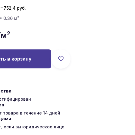
=
752,4
руб.
 ≈ 0.36 м²
2
/м
ть в корзину
ества
ертифицирован
ра
 товара в течение 14 дней
ицами
т, если вы юридическое лицо