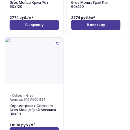
Gres Монца Крим Рет
Gres Монца Грэй Рет
60x120
60x120
2
2
2774
руб./м
2774
руб./м
В корзину
В корзину
•
Coliseum Gres
Артикул:
610110001387
Керамогранит Coliseum
Gres Монца Грэй Мозаика
30x30
2
11690
руб./м