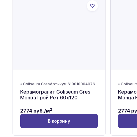
•
Coliseum Gres
Артикул:
610010004076
•
Coliseu
Керамогранит Coliseum Gres
Керамог
Монца Грэй Рет 60x120
Монца 
2
2774
руб./м
2774
ру
В корзину