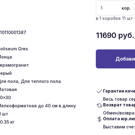
кор.
в 1 коробке 11 шт 
10110001387
11690
руб.
oliseum Gres
Монца
Добави
ерамогранит
Серый
ля пола, Для теплого пола
Матовая
Гарантия кач
0x30
Весь товар с
Возврат това
елкоформатная до 40 см в длину
Обмен/возврат
1
шт
Оплата юр.л
0.35
кг
Выставим сче