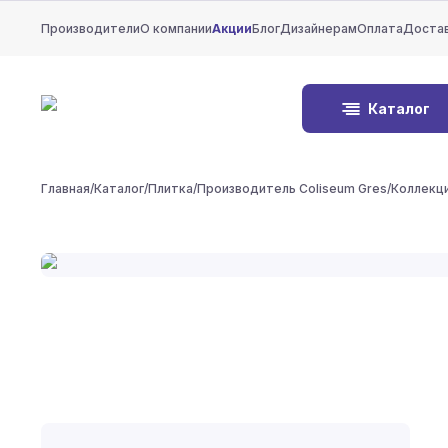
Производители
О компании
Акции
Блог
Дизайнерам
Оплата
Доста
Каталог
Главная
/
Каталог
/
Плитка
/
Производитель Coliseum Gres
/
Коллекц