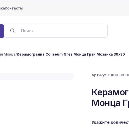
вка
Контакты
ия Монца
/
Керамогранит Coliseum Gres Монца Грэй Мозаика 30x30
Артикул:
6101100013
Керамог
Монца Г
Укажите количес