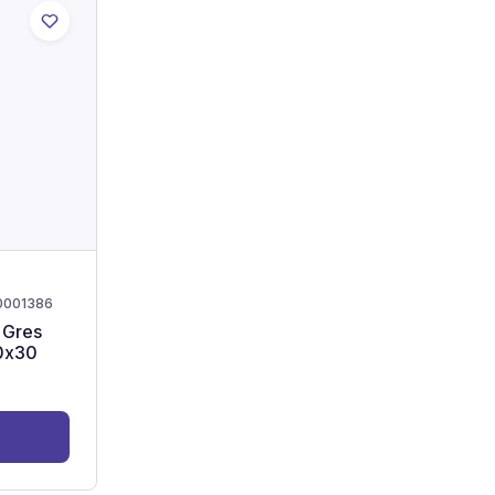
0001386
 Gres
0x30