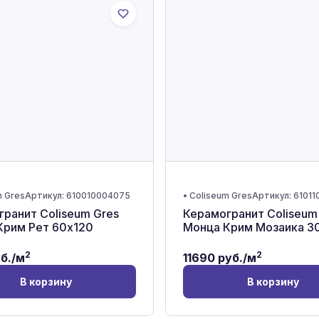
m Gres
Артикул:
610010004075
•
Coliseum Gres
Артикул:
61011
ранит Coliseum Gres
Керамогранит Coliseum
Крим Рет 60x120
Монца Крим Мозаика 3
2
2
б./м
11690
руб./м
В корзину
В корзину