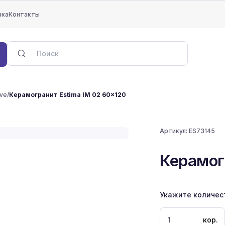
вка
Контакты
ve
/
Керамогранит Estima IM 02 60x120
Артикул:
ES73145
Керамог
Укажите количес
кор.