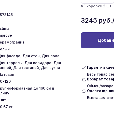
в 1 коробке 2 шт ·
S73145
3245
руб.
stima
mprove
Добави
ерамогранит
Белый
ля фасада, Для стен, Для пола
ля террасы, Для коридора, Для
Гарантия кач
анной, Для гостиной, Для кухни
Весь товар с
Матовая
Возврат това
0x120
Обмен/возврат
рупноформатная до 160 см в
Оплата юр.л
лину
Выставим сче
шт
9.67
кг