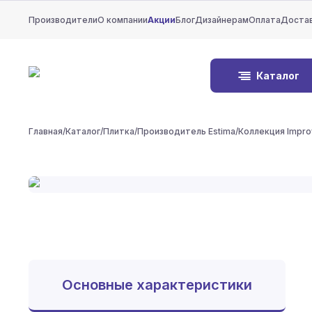
Производители
О компании
Акции
Блог
Дизайнерам
Оплата
Доста
Каталог
Главная
/
Каталог
/
Плитка
/
Производитель Estima
/
Коллекция Impro
Основные характеристики