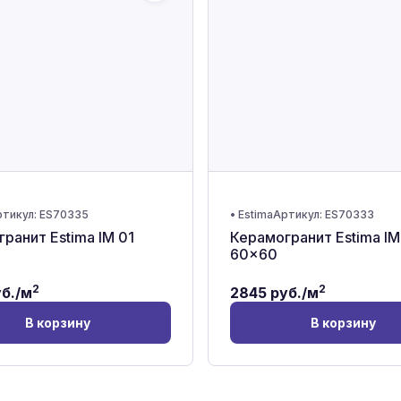
тикул:
ES70335
•
Estima
Артикул:
ES70333
ранит Estima IM 01
Керамогранит Estima IM
60x60
2
2
б./м
2845
руб./м
В корзину
В корзину