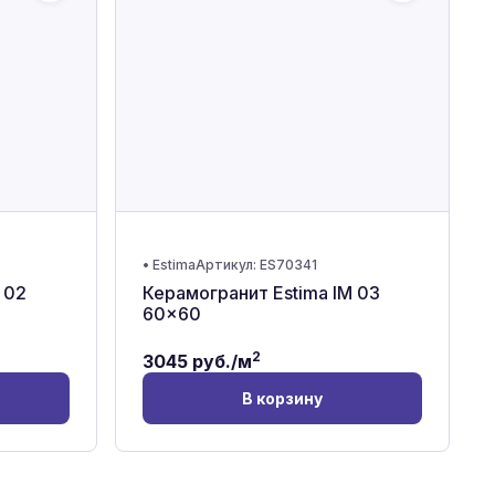
•
Estima
Артикул:
ES70341
 02
Керамогранит Estima IM 03
60x60
2
3045
руб./м
В корзину