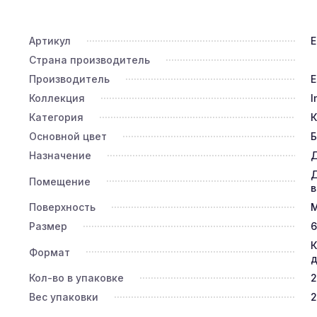
Артикул
E
Страна производитель
Производитель
E
Коллекция
I
Категория
К
Основной цвет
Назначение
Д
Д
Помещение
в
Поверхность
Размер
6
К
Формат
д
Кол-во в упаковке
2
Вес упаковки
2