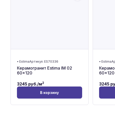
•
Estima
Артикул:
ES70336
•
Estima
Ар
Керамогранит Estima IM 02
Керамог
60x120
60x120
2
3245
руб./м
3245
ру
В корзину