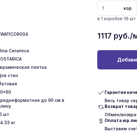
кор.
в 1 коробке 16 шт 
1117
руб./
TWA11COR004
lma Ceramica
OSTARICA
Добави
ерамическая плитка
ля стен
Матовая
0x60
Гарантия кач
реднеформатная до 90 см в
Весь товар с
лину
Возврат това
6
шт
Обмен/возврат
Оплата юр.л
4.33
кг
Выставим сче