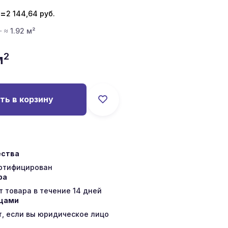
=
2 144,64
руб.
· ≈ 1.92 м²
2
м
ть в корзину
ества
ертифицирован
ра
 товара в течение 14 дней
ицами
т, если вы юридическое лицо