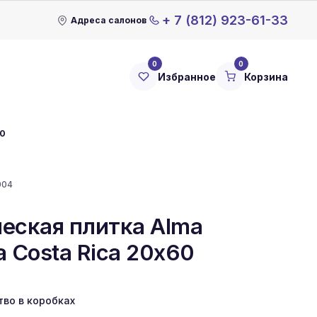
+ 7 (812) 923-61-33
Адреса салонов
0
0
Избранное
Корзина
60
004
еская плитка Alma
 Costa Rica 20x60
тво в коробках