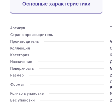
Основные характеристики
Артикул
Страна производитель
Производитель
A
Коллекция
C
Категория
К
Назначение
Д
Поверхность
Размер
2
С
Формат
д
Кол-во в упаковке
1
Вес упаковки
2