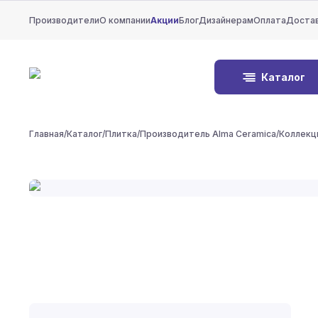
Производители
О компании
Акции
Блог
Дизайнерам
Оплата
Доста
Каталог
Главная
/
Каталог
/
Плитка
/
Производитель Alma Ceramica
/
Коллекц