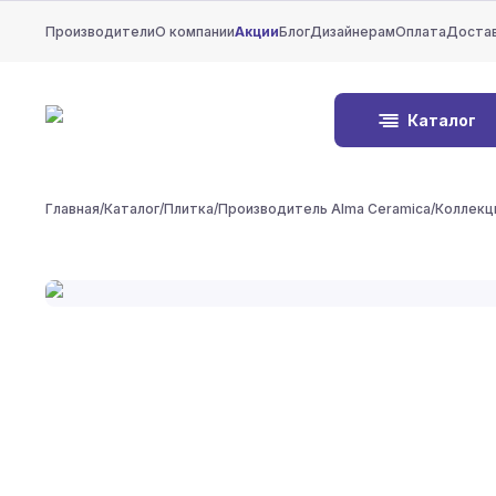
Производители
О компании
Акции
Блог
Дизайнерам
Оплата
Доста
Каталог
Главная
/
Каталог
/
Плитка
/
Производитель Alma Ceramica
/
Коллекц