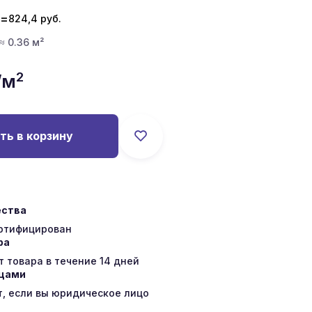
=
824,4
руб.
 ≈ 0.36 м²
2
/м
ть в корзину
ества
ертифицирован
ра
 товара в течение 14 дней
ицами
т, если вы юридическое лицо