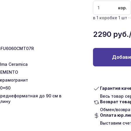
кор.
в 1 коробке 1 шт ·
2290
руб.
GFU6060CMT07R
Добави
lma Ceramica
CEMENTO
ерамогранит
0x60
Гарантия кач
реднеформатная до 90 см в
Весь товар с
лину
Возврат това
Обмен/возврат
Оплата юр.л
Выставим сче