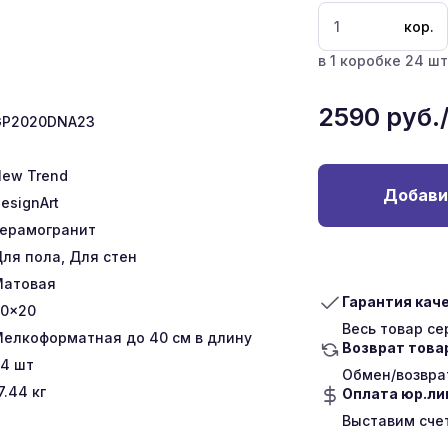
кор.
в 1 коробке 24 шт 
2590
руб.
GP2020DNA23
ew Trend
Добави
esignArt
ерамогранит
ля пола, Для стен
Матовая
Гарантия кач
0x20
Весь товар с
елкоформатная до 40 см в длину
Возврат това
24
шт
Обмен/возврат
7.44
кг
Оплата юр.л
Выставим сче