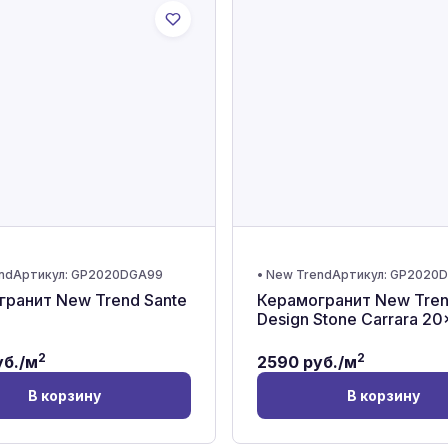
nd
Артикул:
GP2020DGA99
•
New Trend
Артикул:
GP2020D
ранит New Trend Sante
Керамогранит New Tre
Design Stone Carrara 2
2
2
б./м
2590
руб./м
В корзину
В корзину