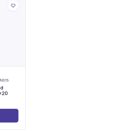
NS15
nd
0x20