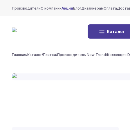
Производители
О компании
Акции
Блог
Дизайнерам
Оплата
Доста
Каталог
Главная
/
Каталог
/
Плитка
/
Производитель New Trend
/
Коллекция D