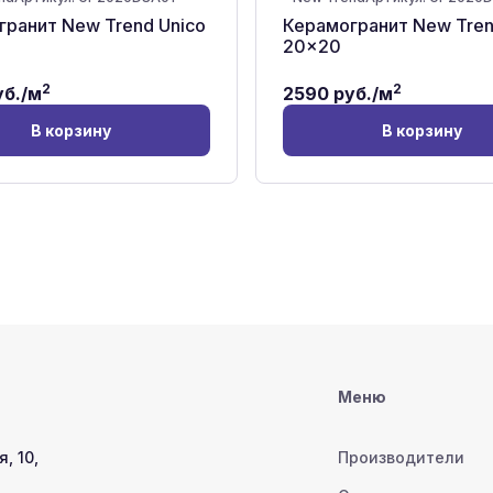
ранит New Trend Unico
Керамогранит New Tren
20x20
2
2
б./м
2590
руб./м
В корзину
В корзину
Меню
, 10,
Производители