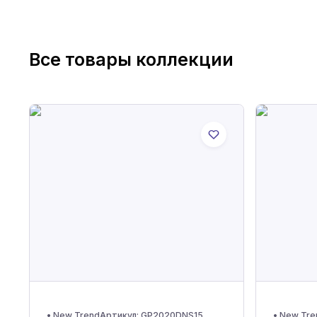
Все товары коллекции
•
New Trend
Артикул:
GP2020DNS15
•
New Tre