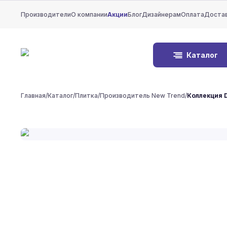
Производители
О компании
Акции
Блог
Дизайнерам
Оплата
Доста
Каталог
Главная
/
Каталог
/
Плитка
/
Производитель New Trend
/
Коллекция D