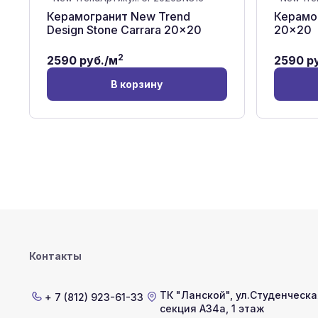
Керамогранит New Trend
Керамог
Design Stone Carrara 20x20
20x20
2
2590
руб./м
2590
ру
В корзину
Контакты
ТК "Ланской"
,
ул.Студенческая
+ 7 (812) 923-61-33
секция А34а, 1 этаж