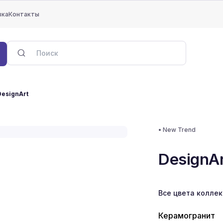
вка
Контакты
esignArt
•
New Trend
DesignAr
Все цвета колле
Керамогранит