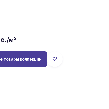
2
б./м
е товары коллекции