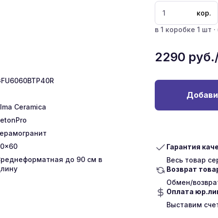
кор.
в 1 коробке 1 шт ·
2290
руб.
GFU6060BTP40R
Добави
lma Ceramica
etonPro
ерамогранит
0x60
Гарантия кач
реднеформатная до 90 см в
Весь товар с
лину
Возврат това
Обмен/возврат
Оплата юр.л
Выставим сче