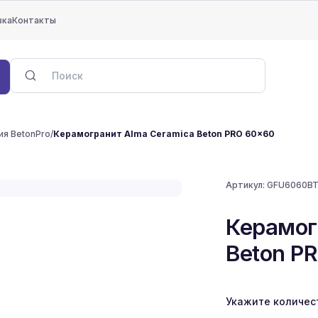
вка
Контакты
ия BetonPro
/
Керамогранит Alma Ceramica Beton PRO 60x60
Артикул:
GFU6060B
Керамог
Beton P
Укажите количес