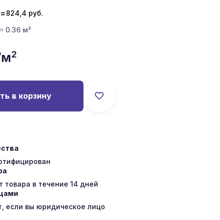
=
824,4
руб.
 ≈ 0.36 м²
2
/м
ть в корзину
ества
ертифицирован
ра
 товара в течение 14 дней
ицами
т, если вы юридическое лицо