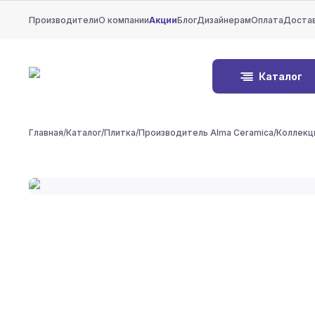
Производители
О компании
Акции
Блог
Дизайнерам
Оплата
Доста
Каталог
Главная
/
Каталог
/
Плитка
/
Производитель Alma Ceramica
/
Коллекц