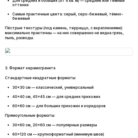
Для средних и больших (от 4 кв. м) — средние или тёмные
оттенки
Самые практичные цвета: серый, серо-бежевый, тёмно-
бежевый
Пёстрые текстуры (под камень, терраццо, с вкраплениями):
максимально практичны — на них совершенно не видна грязь,
пыль, разводы.
3. Формат керамогранита
Стандартные квадратные форматы:
30×30 см — классический, универсальный
40×40 см, 45×45 см — для средних прихожих
60×60 см — для больших прихожих и коридоров
Прямоугольные форматы:
30×60 см, 20×60 см — популярные размеры
60×120 см — крупноформатный (минимум швов)