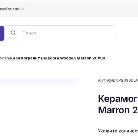
вка
Контакты
oden
/
Керамогранит Delacora Wooden Marron 20x90
Артикул:
GP2090DEN
Керамог
Marron 
Укажите количес