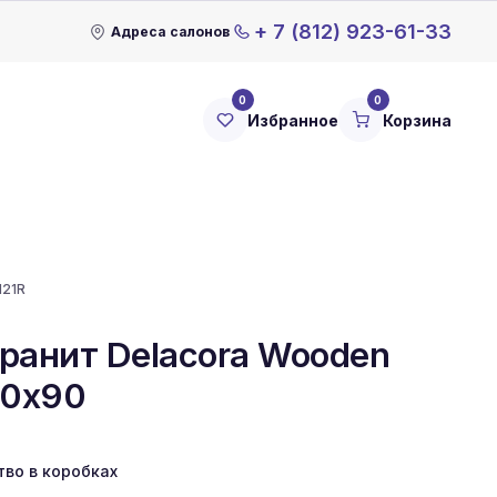
+ 7 (812) 923-61-33
Адреса салонов
0
0
Избранное
Корзина
21R
ранит Delacora Wooden
20x90
тво в коробках