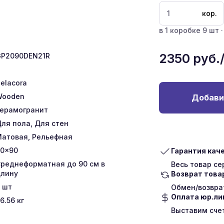
кор.
в 1 коробке 9 шт ·
2350
руб.
P2090DEN21R
elacora
Wooden
Добави
ерамогранит
ля пола, Для стен
атовая, Рельефная
0x90
Гарантия кач
реднеформатная до 90 см в
Весь товар с
лину
Возврат това
шт
Обмен/возврат
Оплата юр.л
6.56
кг
Выставим сче