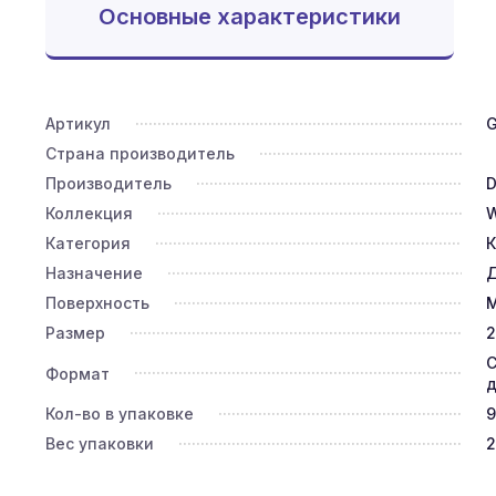
Основные характеристики
Артикул
G
Страна производитель
Производитель
D
Коллекция
Категория
К
Назначение
Д
Поверхность
М
Размер
2
С
Формат
д
Кол-во в упаковке
9
Вес упаковки
2