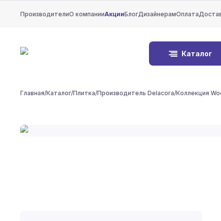
Производители
О компании
Акции
Блог
Дизайнерам
Оплата
Доста
Каталог
Главная
/
Каталог
/
Плитка
/
Производитель Delacora
/
Коллекция Wo