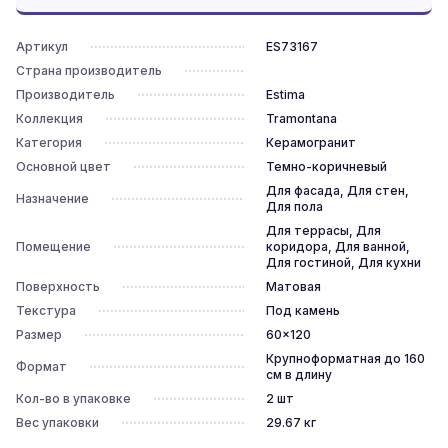
Артикул
ES73167
Страна производитель
Производитель
Estima
Коллекция
Tramontana
Категория
Керамогранит
Основной цвет
Темно-коричневый
Для фасада, Для стен,
Назначение
Для пола
Для террасы, Для
Помещение
коридора, Для ванной,
Для гостиной, Для кухни
Поверхность
Матовая
Текстура
Под камень
Размер
60x120
Крупноформатная до 160
Формат
см в длину
Кол-во в упаковке
2
шт
Вес упаковки
29.67
кг