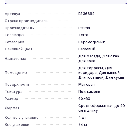
Артикул
ES36688
Страна производитель
Производитель
Estima
Коллекция
Terra
Категория
Керамогранит
Основной цвет
Бежевый
Для фасада, Для стен,
Назначение
Для пола
Для террасы, Для
Помещение
коридора, Для ванной,
Для гостиной, Для кухни
Поверхность
Матовая
Текстура
Под камень
Размер
60x60
Среднеформатная до 90
Формат
см в длину
Кол-во в упаковке
4
шт
Вес упаковки
34
кг