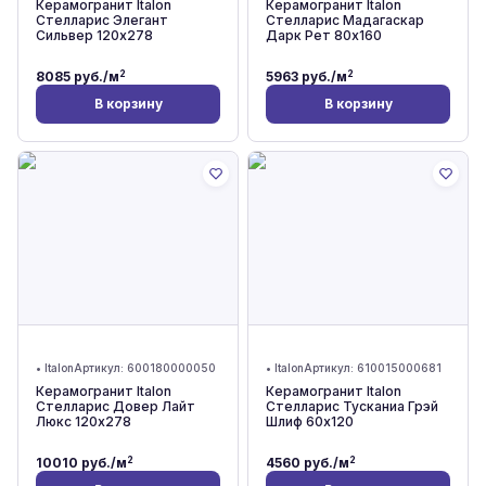
Керамогранит Italon
Керамогранит Italon
Стелларис Элегант
Стелларис Мадагаскар
Сильвер 120x278
Дарк Рет 80x160
2
2
8085
руб./м
5963
руб./м
В корзину
В корзину
•
Italon
Артикул:
600180000050
•
Italon
Артикул:
610015000681
Керамогранит Italon
Керамогранит Italon
Стелларис Довер Лайт
Стелларис Тусканиа Грэй
Люкс 120x278
Шлиф 60x120
2
2
10010
руб./м
4560
руб./м