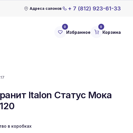
+ 7 (812) 923-61-33
Адреса салонов
0
0
Избранное
Корзина
217
ранит Italon Статус Мока
x120
тво в коробках