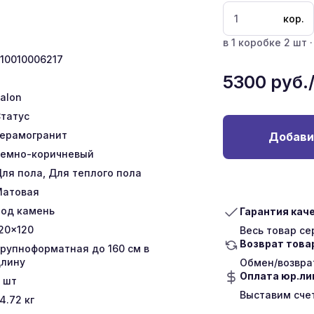
кор.
в 1 коробке 2 шт ·
10010006217
5300
руб.
talon
татус
ерамогранит
Добави
емно-коричневый
ля пола, Для теплого пола
Матовая
од камень
Гарантия кач
20x120
Весь товар с
Возврат това
рупноформатная до 160 см в
лину
Обмен/возврат
Оплата юр.л
шт
Выставим сче
4.72
кг