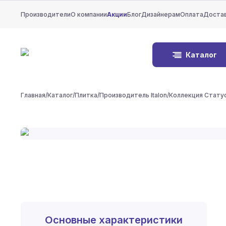
Производители
О компании
Акции
Блог
Дизайнерам
Оплата
Доста
Каталог
Главная
/
Каталог
/
Плитка
/
Производитель Italon
/
Коллекция Стату
Основные характеристики