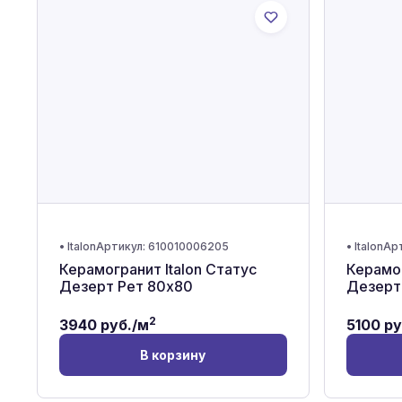
•
Italon
Артикул:
610010006205
•
Italon
Ар
Керамогранит Italon Статус
Керамог
Дезерт Рет 80x80
Дезерт
2
3940
руб./м
5100
ру
В корзину