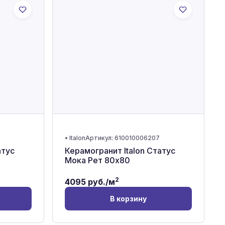
7
•
Italon
Артикул:
610010006207
атус
Керамогранит Italon Статус
Мока Рет 80x80
2
4095
руб./м
В корзину