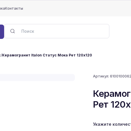
вка
Контакты
с
/
Керамогранит Italon Статус Мока Рет 120x120
Артикул:
610010006
Керамог
Рет 120
Укажите количес