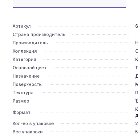
Артикул
6
Страна производитель
Производитель
I
Коллекция
С
Категория
К
Основной цвет
Т
Назначение
Д
Поверхность
Текстура
П
Размер
1
К
Формат
д
Кол-во в упаковке
2
Вес упаковки
5