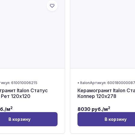
тикул:
610010006215
•
Italon
Артикул:
60018000008
ранит Italon Статус
Керамогранит Italon Ст
 Рет 120x120
Коппер 120x278
2
2
б./м
8030
руб./м
В корзину
В корзину