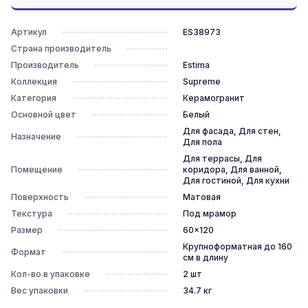
Артикул
ES38973
Страна производитель
Производитель
Estima
Коллекция
Supreme
Категория
Керамогранит
Основной цвет
Белый
Для фасада, Для стен,
Назначение
Для пола
Для террасы, Для
Помещение
коридора, Для ванной,
Для гостиной, Для кухни
Поверхность
Матовая
Текстура
Под мрамор
Размер
60x120
Крупноформатная до 160
Формат
см в длину
Кол-во в упаковке
2
шт
Вес упаковки
34.7
кг