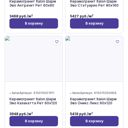
Керамогранит Italon Шарм
Керамогранит Italon Шарм
Эво Антрачит Рет 60x60
Эво Статуарио Рет 80x160
2
2
3468
руб./м
5427
руб./м
В корзину
В корзину
•
Italon
Артикул:
610010001411
•
Italon
Артикул:
610015000404
Керамогранит Italon Шарм
Керамогранит Italon Шарм
Эво Калакатта Рет 60x120
Эво Оникс Люкс 60x120
2
2
3948
руб./м
5418
руб./м
В корзину
В корзину