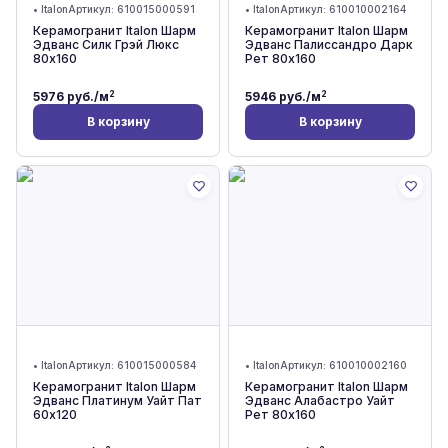
•
Italon
Артикул:
610015000591
•
Italon
Артикул:
610010002164
Керамогранит Italon Шарм
Керамогранит Italon Шарм
Эдванс Силк Грэй Люкс
Эдванс Палиссандро Дарк
80x160
Рет 80x160
2
2
5976
руб./м
5946
руб./м
В корзину
В корзину
•
Italon
Артикул:
610015000584
•
Italon
Артикул:
610010002160
Керамогранит Italon Шарм
Керамогранит Italon Шарм
Эдванс Платинум Уайт Пат
Эдванс Алабастро Уайт
60x120
Рет 80x160