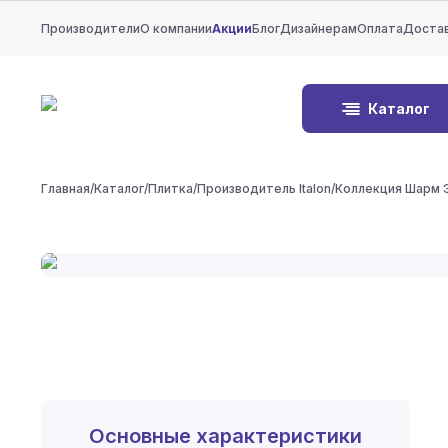
Производители
О компании
Акции
Блог
Дизайнерам
Оплата
Доста
Каталог
Главная
/
Каталог
/
Плитка
/
Производитель Italon
/
Коллекция Шарм 
Основные характеристики