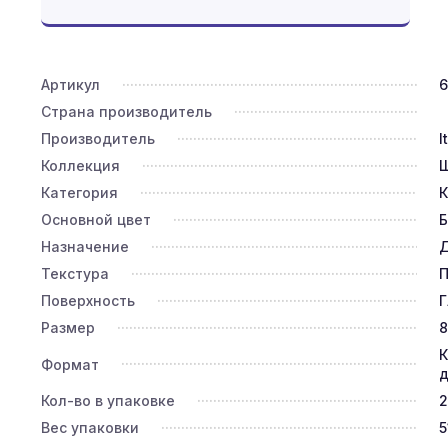
Артикул
6
Страна производитель
Производитель
I
Коллекция
Категория
К
Основной цвет
Б
Назначение
Д
Текстура
П
Поверхность
Г
Размер
8
К
Формат
д
Кол-во в упаковке
2
Вес упаковки
5