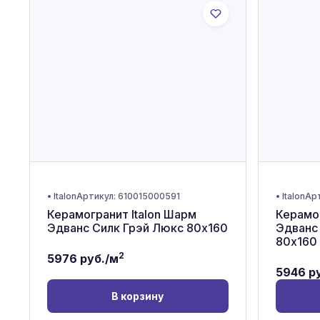
•
Italon
Артикул:
610015000591
•
Italon
Ар
Керамогранит Italon Шарм
Керамог
Эдванс Силк Грэй Люкс 80x160
Эдванс
80x160
2
5976
руб./м
5946
ру
В корзину