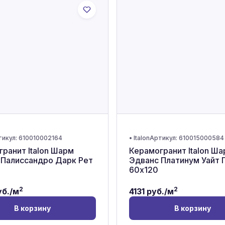
тикул:
610010002164
•
Italon
Артикул:
610015000584
ранит Italon Шарм
Керамогранит Italon Ш
 Палиссандро Дарк Рет
Эдванс Платинум Уайт 
60x120
2
2
б./м
4131
руб./м
В корзину
В корзину