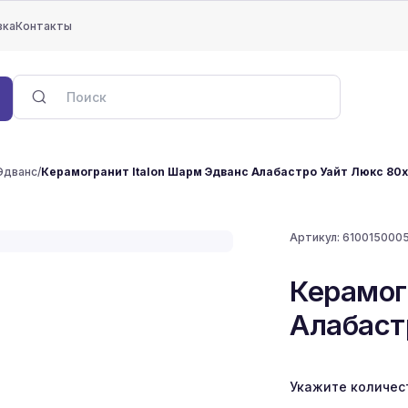
вка
Контакты
Эдванс
/
Керамогранит Italon Шарм Эдванс Алабастро Уайт Люкс 80
Артикул:
610015000
Керамог
Алабаст
Укажите количес