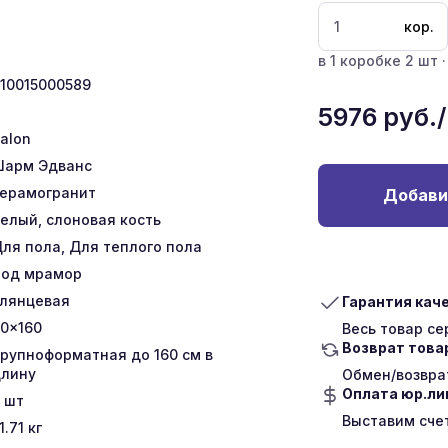
кор.
в 1 коробке 2 шт ·
10015000589
5976
руб.
talon
Шарм Эдванс
ерамогранит
Добави
елый, слоновая кость
ля пола, Для теплого пола
од мрамор
лянцевая
Гарантия кач
0x160
Весь товар с
Возврат това
рупноформатная до 160 см в
лину
Обмен/возврат
Оплата юр.л
шт
Выставим сче
1.71
кг