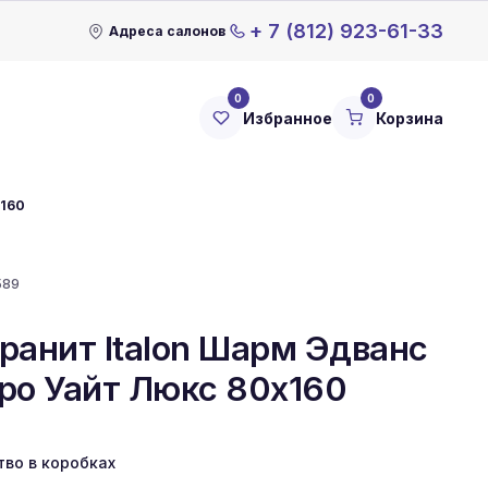
+ 7 (812) 923-61-33
Адреса салонов
0
0
Избранное
Корзина
x160
589
ранит Italon Шарм Эдванс
ро Уайт Люкс 80x160
тво в коробках