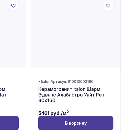
•
Italon
Артикул:
610010002160
арм
Керамогранит Italon Шарм
Пат
Эдванс Алабастро Уайт Рет
80x160
2
5461
руб./м
В корзину