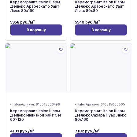
Керамогранит Italon Шарм
Керамогранит Italon Шарм
Делюкс Арабескато Уайт
Делюкс Арабескато Уайт
Люкс 80x160
Люкс 80x80
2
2
5958
руб./м
5540
руб./м
В корзину
В корзину
•
Italon
Артикул:
610015000496
•
Italon
Артикул:
610015000505
Керамогранит Italon Шарм
Керамогранит Italon Шарм
Делюкс Инвизибл Уайт Cer
Делюкс Сахара Нуар Люкс
60x120
80x160
2
2
4101
руб./м
7182
руб./м