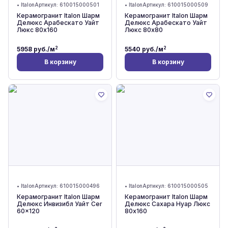
•
Italon
Артикул:
610015000501
•
Italon
Артикул:
610015000509
Керамогранит Italon Шарм
Керамогранит Italon Шарм
Делюкс Арабескато Уайт
Делюкс Арабескато Уайт
Люкс 80x160
Люкс 80x80
2
2
5958
руб./м
5540
руб./м
В корзину
В корзину
•
Italon
Артикул:
610015000496
•
Italon
Артикул:
610015000505
Керамогранит Italon Шарм
Керамогранит Italon Шарм
Делюкс Инвизибл Уайт Cer
Делюкс Сахара Нуар Люкс
60x120
80x160