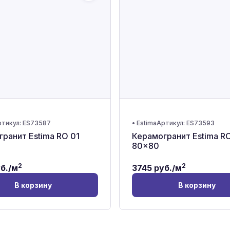
тикул:
ES73587
•
Estima
Артикул:
ES73593
ранит Estima RO 01
Керамогранит Estima RO
80x80
2
2
б./м
3745
руб./м
В корзину
В корзину