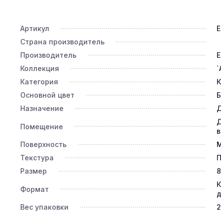
Артикул
E
Страна производитель
Производитель
E
Коллекция
`
Категория
К
Основной цвет
Назначение
Д
Д
Помещение
в
Поверхность
Текстура
П
Размер
8
К
Формат
д
Вес упаковки
2