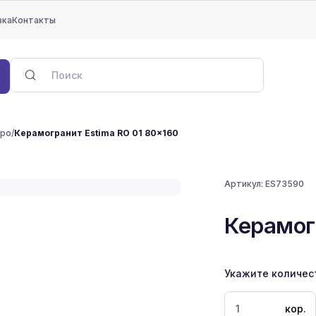
вка
Контакты
еро
/
Керамогранит Estima RO 01 80x160
Артикул:
ES73590
Керамог
Укажите количес
кор.