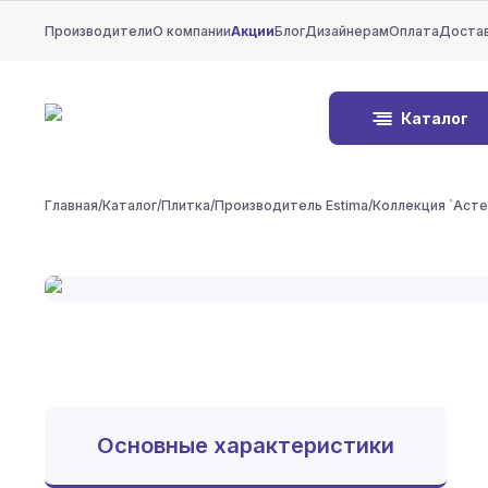
Производители
О компании
Акции
Блог
Дизайнерам
Оплата
Доста
Каталог
Главная
/
Каталог
/
Плитка
/
Производитель Estima
/
Коллекция `Аст
Основные характеристики