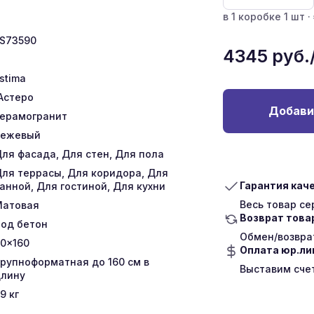
в 1 коробке 1 шт · 
S73590
4345
руб.
stima
Астеро
Добави
ерамогранит
Бежевый
ля фасада, Для стен, Для пола
ля террасы, Для коридора, Для
Гарантия кач
анной, Для гостиной, Для кухни
Весь товар с
Матовая
Возврат това
од бетон
Обмен/возврат
0x160
Оплата юр.л
рупноформатная до 160 см в
Выставим сче
лину
9
кг