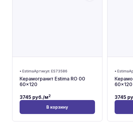
•
Estima
Артикул:
ES73586
•
Estima
Ар
Керамогранит Estima RO 00
Керамог
60x120
60x120
2
3745
руб./м
3745
ру
В корзину