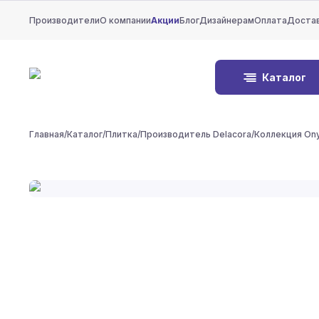
Производители
О компании
Акции
Блог
Дизайнерам
Оплата
Доста
Каталог
Главная
/
Каталог
/
Плитка
/
Производитель Delacora
/
Коллекция On