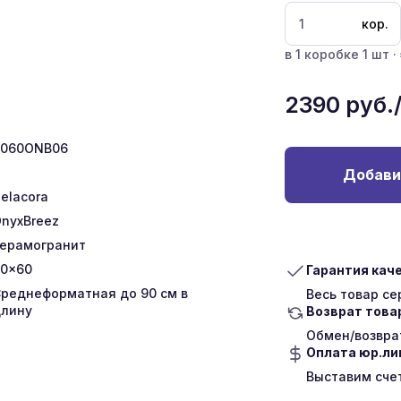
кор.
в 1 коробке 1 шт ·
2390
руб.
6060ONB06
Добави
elacora
nyxBreez
ерамогранит
0x60
Гарантия кач
реднеформатная до 90 см в
Весь товар с
лину
Возврат това
Обмен/возврат
Оплата юр.л
Выставим сче