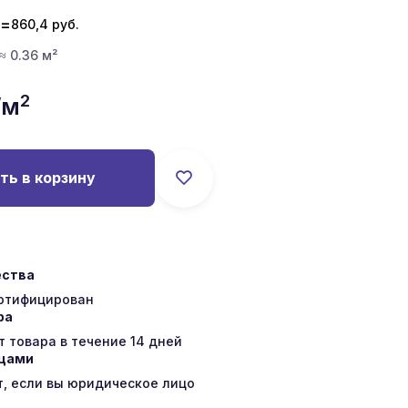
=
860,4
руб.
 ≈ 0.36 м²
2
/м
ть в корзину
ества
ертифицирован
ра
 товара в течение 14 дней
ицами
т, если вы юридическое лицо