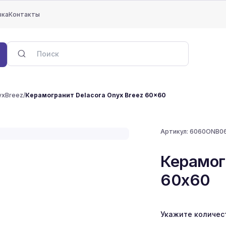
вка
Контакты
yxBreez
/
Керамогранит Delacora Onyx Breez 60x60
Артикул:
6060ONB0
Керамог
60x60
Укажите количес