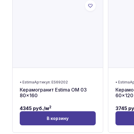
•
Estima
Артикул:
ES69202
•
Estima
Ар
Керамогранит Estima OM 03
Керамо
80x160
60x120
2
4345
руб./м
3745
ру
В корзину