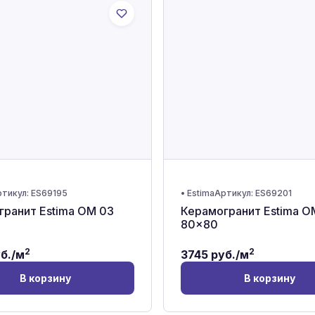
тикул:
ES69195
•
Estima
Артикул:
ES69201
гранит Estima OM 03
Керамогранит Estima O
80x80
2
2
б./м
3745
руб./м
В корзину
В корзину