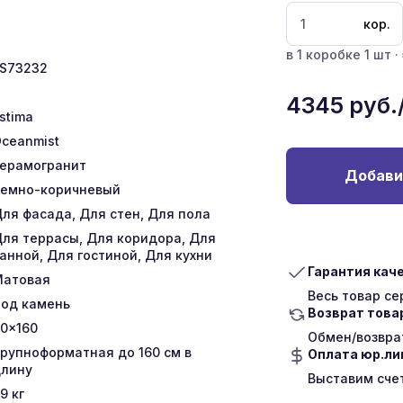
кор.
в 1 коробке 1 шт · 
S73232
4345
руб.
stima
ceanmist
ерамогранит
Добави
емно-коричневый
ля фасада, Для стен, Для пола
ля террасы, Для коридора, Для
анной, Для гостиной, Для кухни
Гарантия кач
Матовая
Весь товар с
од камень
Возврат това
0x160
Обмен/возврат
рупноформатная до 160 см в
Оплата юр.л
лину
Выставим сче
9
кг