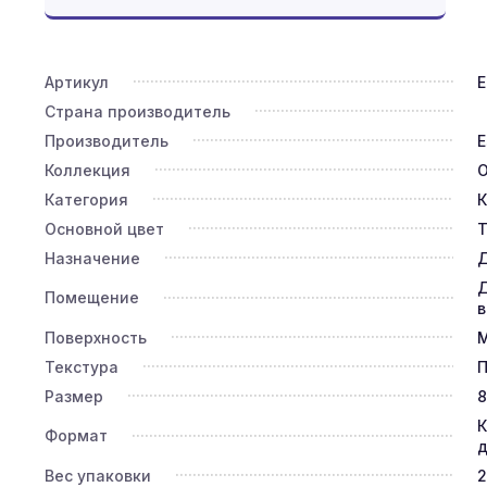
Артикул
E
Страна производитель
Производитель
E
Коллекция
O
Категория
К
Основной цвет
Т
Назначение
Д
Д
Помещение
в
Поверхность
Текстура
П
Размер
8
К
Формат
д
Вес упаковки
2