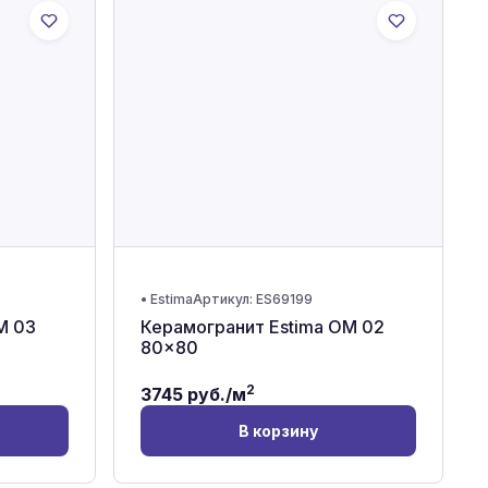
•
Estima
Артикул:
ES69199
M 03
Керамогранит Estima OM 02
80x80
2
3745
руб./м
В корзину