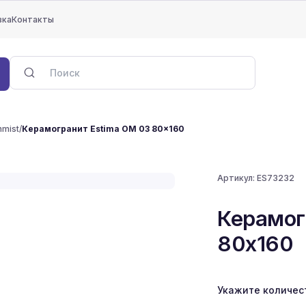
вка
Контакты
mist
/
Керамогранит Estima OM 03 80x160
Артикул:
ES73232
Керамог
80x160
Укажите количес