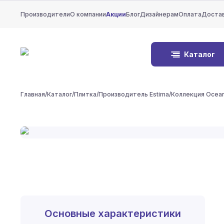
Производители
О компании
Акции
Блог
Дизайнерам
Оплата
Доста
Каталог
Главная
/
Каталог
/
Плитка
/
Производитель Estima
/
Коллекция Ocean
Основные характеристики