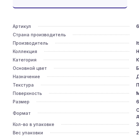
Артикул
6
Страна производитель
Производитель
I
Коллекция
Н
Категория
К
Основной цвет
Б
Назначение
Д
Текстура
П
Поверхность
Размер
6
С
Формат
д
Кол-во в упаковке
3
Вес упаковки
2