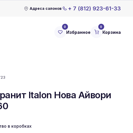
+ 7 (812) 923-61-33
Адреса салонов
0
0
Избранное
Корзина
723
ранит Italon Нова Айвори
60
тво в коробках