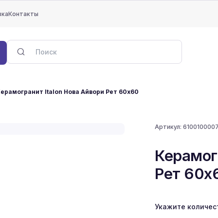
вка
Контакты
ерамогранит Italon Нова Айвори Рет 60x60
Артикул:
610010000
Керамог
Рет 60x
Укажите количес