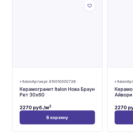
•
Italon
Артикул:
610010000728
•
Italon
Ар
Керамогранит Italon Нова Браун
Керамог
Рет 30x60
Айвори
2
2270
руб./м
2270
ру
В корзину