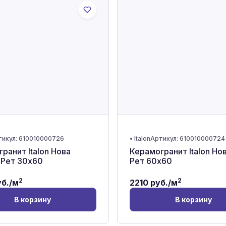
тикул:
610010000726
•
Italon
Артикул:
610010000724
ранит Italon Нова
Керамогранит Italon Но
 Рет 30x60
Рет 60x60
2
2
б./м
2210
руб./м
В корзину
В корзину