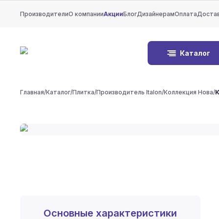
Производители
О компании
Акции
Блог
Дизайнерам
Оплата
Доста
Каталог
Главная
/
Каталог
/
Плитка
/
Производитель Italon
/
Коллекция Нова
/
К
Основные характеристики