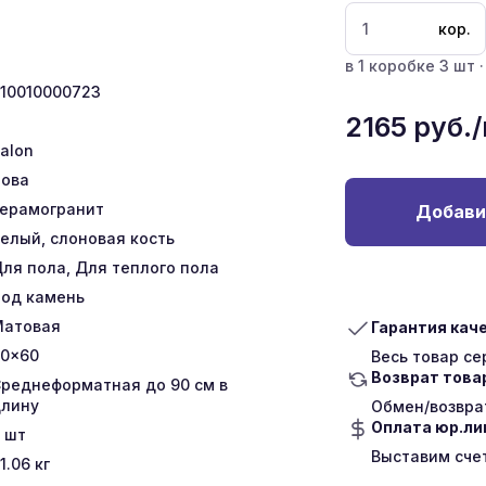
кор.
в 1 коробке 3 шт ·
10010000723
2165
руб.
talon
ова
ерамогранит
Добави
елый, слоновая кость
ля пола, Для теплого пола
од камень
Матовая
Гарантия кач
0x60
Весь товар с
Возврат това
реднеформатная до 90 см в
лину
Обмен/возврат
Оплата юр.л
шт
Выставим сче
1.06
кг