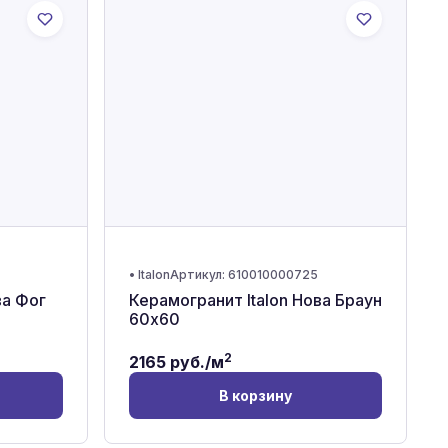
•
Italon
Артикул:
610010000725
ва Фог
Керамогранит Italon Нова Браун
60x60
2
2165
руб./м
В корзину