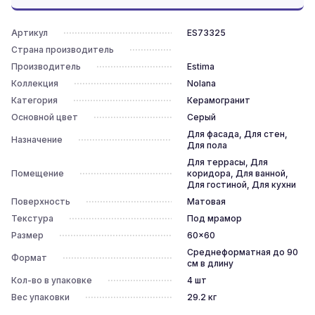
Артикул
ES73325
Страна производитель
Производитель
Estima
Коллекция
Nolana
Категория
Керамогранит
Основной цвет
Серый
Для фасада, Для стен,
Назначение
Для пола
Для террасы, Для
Помещение
коридора, Для ванной,
Для гостиной, Для кухни
Поверхность
Матовая
Текстура
Под мрамор
Размер
60x60
Среднеформатная до 90
Формат
см в длину
Кол-во в упаковке
4
шт
Вес упаковки
29.2
кг