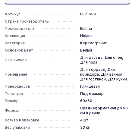
Артикул
ES71659
Страна производитель
Производитель
Estima
Коллекция
Nolana
Категория
Керамогранит
Основной цвет
Белый
Для фасада, Для стен,
Назначение
Для пола
Для террасы, Для
Помещение
коридора, Для ванной,
Для гостиной, Для кухни
Поверхность
Глянцевая
Текстура
Под мрамор
Размер
60x60
Среднеформатная до 90
Формат
см в длину
Кол-во в упаковке
4
шт
Вес упаковки
33
кг