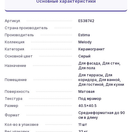
Основные характеристики
Артикул
ES38742
Страна производитель
Производитель
Estima
Коллекция
Melody
Категория
Керамогранит
Основной цвет
Серый
Для фасада, Для стен,
Назначение
Для пола
Для террасы, Для
Помещение
коридора, Для ванной,
Для гостиной, Для кухни
Поверхность
Матовая
Текстура
Под мрамор
Размер
40.5x40.5
Среднеформатная до 90
Формат
см в длину
Кол-во в упаковке
11
шт
Вес упаковки
32
кг