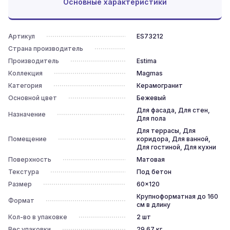
Основные характеристики
Артикул
ES73212
Страна производитель
Производитель
Estima
Коллекция
Magmas
Категория
Керамогранит
Основной цвет
Бежевый
Для фасада, Для стен,
Назначение
Для пола
Для террасы, Для
Помещение
коридора, Для ванной,
Для гостиной, Для кухни
Поверхность
Матовая
Текстура
Под бетон
Размер
60x120
Крупноформатная до 160
Формат
см в длину
Кол-во в упаковке
2
шт
Вес упаковки
29.67
кг