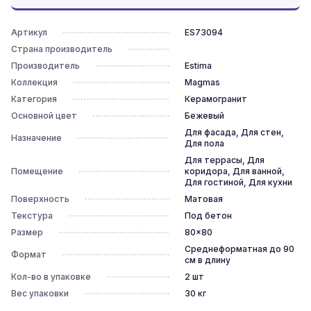
Артикул
ES73094
Страна производитель
Производитель
Estima
Коллекция
Magmas
Категория
Керамогранит
Основной цвет
Бежевый
Для фасада, Для стен,
Назначение
Для пола
Для террасы, Для
Помещение
коридора, Для ванной,
Для гостиной, Для кухни
Поверхность
Матовая
Текстура
Под бетон
Размер
80x80
Среднеформатная до 90
Формат
см в длину
Кол-во в упаковке
2
шт
Вес упаковки
30
кг