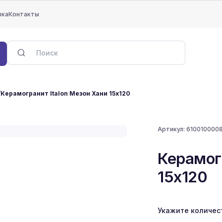
вка
Контакты
/
Керамогранит Italon Мезон Хани 15x120
Артикул:
610010000
Керамог
15x120
Укажите количес