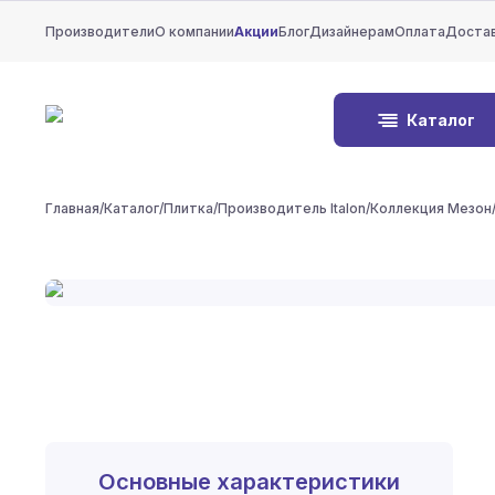
Производители
О компании
Акции
Блог
Дизайнерам
Оплата
Доста
Каталог
Главная
/
Каталог
/
Плитка
/
Производитель Italon
/
Коллекция Мезон
Основные характеристики