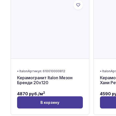
•
Italon
Артикул:
610010000812
•
Italon
Ар
Керамогранит Italon Мезон
Керамог
Бренди 20x120
Хани Рe
2
4870
руб./м
4590
ру
В корзину