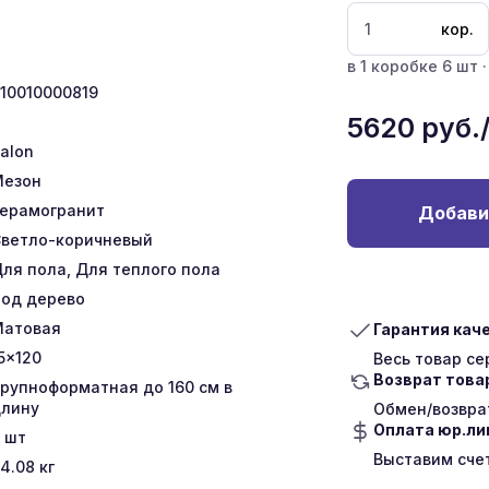
кор.
в 1 коробке 6 шт ·
10010000819
5620
руб.
talon
Мезон
ерамогранит
Добави
ветло-коричневый
ля пола, Для теплого пола
од дерево
Матовая
Гарантия кач
5x120
Весь товар с
Возврат това
рупноформатная до 160 см в
лину
Обмен/возврат
Оплата юр.л
шт
Выставим сче
4.08
кг