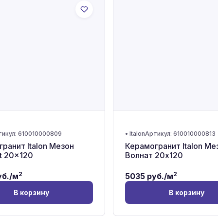
тикул:
610010000809
•
Italon
Артикул:
610010000813
ранит Italon Мезон
Керамогранит Italon Ме
t 20x120
Волнат 20x120
2
2
б./м
5035
руб./м
В корзину
В корзину