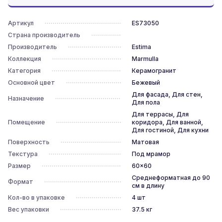
Артикул
ES73050
Страна производитель
Производитель
Estima
Коллекция
Marmulla
Категория
Керамогранит
Основной цвет
Бежевый
Для фасада, Для стен,
Назначение
Для пола
Для террасы, Для
Помещение
коридора, Для ванной,
Для гостиной, Для кухни
Поверхность
Матовая
Текстура
Под мрамор
Размер
60x60
Среднеформатная до 90
Формат
см в длину
Кол-во в упаковке
4
шт
Вес упаковки
37.5
кг