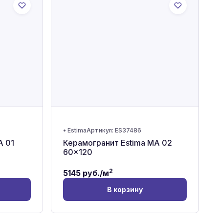
•
Estima
Артикул:
ES37486
A 01
Керамогранит Estima MA 02
60x120
2
5145
руб./м
В корзину