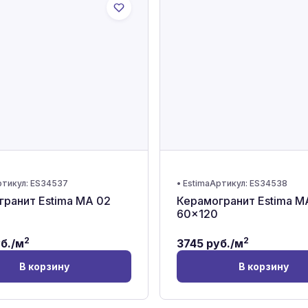
тикул:
ES34537
•
Estima
Артикул:
ES34538
ранит Estima MA 02
Керамогранит Estima M
60x120
2
2
б./м
3745
руб./м
В корзину
В корзину