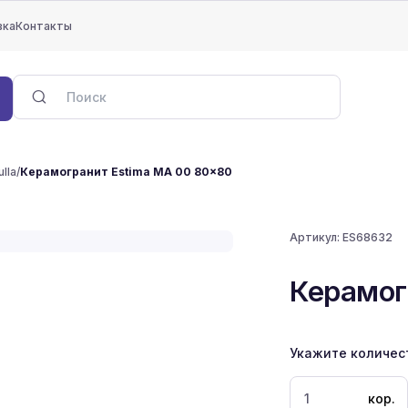
вка
Контакты
lla
/
Керамогранит Estima MA 00 80x80
Артикул:
ES68632
Керамог
Укажите количес
кор.