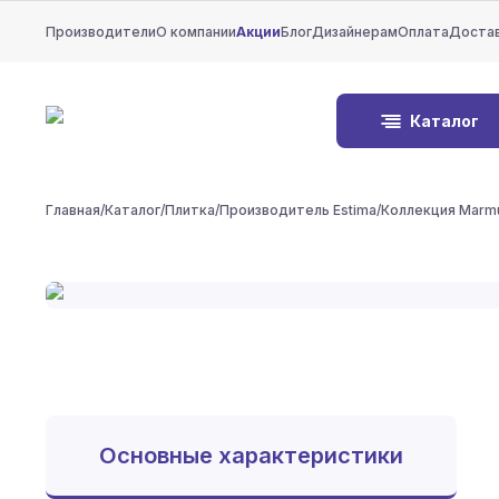
Производители
О компании
Акции
Блог
Дизайнерам
Оплата
Доста
Каталог
Главная
/
Каталог
/
Плитка
/
Производитель Estima
/
Коллекция Marmu
Основные характеристики