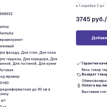
в 1 коробке 2 шт ·
S68632
3745
руб.
stima
armulla
Добави
ерамогранит
Бежевый
ля фасада, Для стен, Для пола
ля террасы, Для коридора, Для
Гарантия кач
анной, Для гостиной, Для кухни
Весь товар с
Матовая
Возврат това
од мрамор
Обмен/возврат
0x80
Оплата юр.л
реднеформатная до 90 см в
Выставим сче
лину
шт
3
кг