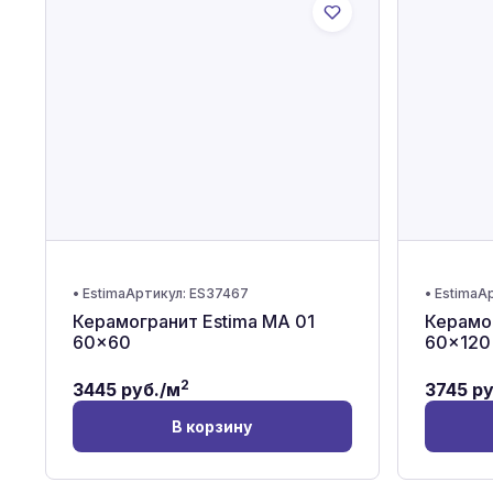
•
Estima
Артикул:
ES37467
•
Estima
Ар
Керамогранит Estima MA 01
Керамог
60x60
60x120
2
3445
руб./м
3745
ру
В корзину