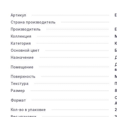
Артикул
E
Страна производитель
Производитель
E
Коллекция
M
Категория
К
Основной цвет
Назначение
Д
Д
Помещение
в
Поверхность
Текстура
П
Размер
8
С
Формат
д
Кол-во в упаковке
2
Вес упаковки
3